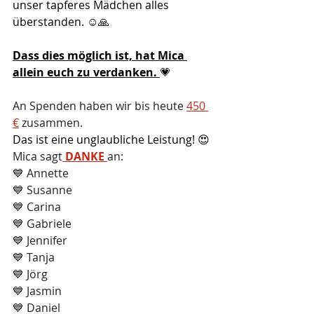
unser tapferes Mädchen alles 
überstanden. ☺️🙏
Dass dies möglich ist, hat Mica 
allein euch zu verdanken. 
💗
An Spenden haben wir bis heute 
450 
€
 zusammen. 
Das ist eine unglaubliche Leistung! 😍
Mica sagt
 DANKE 
an:
💙 Annette
💙 Susanne
💙 Carina
💙 Gabriele
💙 Jennifer
💙 Tanja
💙 Jörg
💙 Jasmin
💙 Daniel