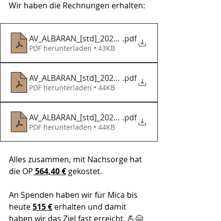
Wir haben die Rechnungen erhalten:
AV_ALBARAN_[std]_20250625130812
.pdf
PDF herunterladen • 43KB
AV_ALBARAN_[std]_20250625130613
.pdf
PDF herunterladen • 44KB
AV_ALBARAN_[std]_20250625130726
.pdf
PDF herunterladen • 44KB
Alles zusammen, mit Nachsorge hat 
die OP
 564,40 €
 gekostet.
An Spenden haben wir für Mica bis 
heute 
515 €
 erhalten und damit 
haben wir das Ziel fast erreicht. 💪😄