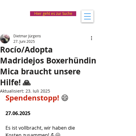
Hier geht es zur Suche
Dietmar Jürgens
27. Juni 2025
Rocío/Adopta
Madridejos Boxerhündin
Mica braucht unsere
Hilfe! 🙏
Aktualisiert:
23. Juli 2025
Spendenstopp!
 😄
27.06.2025
Es ist vollbracht, wir haben die 
Kosten zusammen! 💪😄