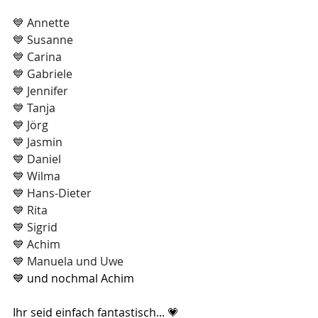
💙 Annette
💙 Susanne
💙 Carina
💙 Gabriele
💙 Jennifer
💙 Tanja
💙 Jörg
💙 Jasmin
💙 Daniel
💙 Wilma
💙 Hans-Dieter
💙 Rita
💙 Sigrid
💙 Achim
💙 Manuela und Uwe
💙 und nochmal Achim 
Ihr seid einfach fantastisch... 💗