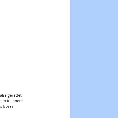
raße gerettet 
ben in einem 
s Böses 