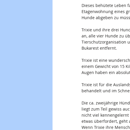
Dieses behütete Leben f
Etagenwohnung eines gro
Hunde abgeben zu müssen
Trixie und ihre drei Hun
an, alle vier Hunde zu ü
Tierschutzorganisation u
Bukarest entfernt.
Trixie ist eine wundersc
einem Gewicht von 15 Kil
Augen haben ein absolut
Trixie ist für die Auslan
behandelt und im Schnel
Die ca. zweijährige Hün
liegt zum Teil gewiss au
nicht viel kennengelern
etwas überfordert, geht 
Wenn Trixie ihre Mensche