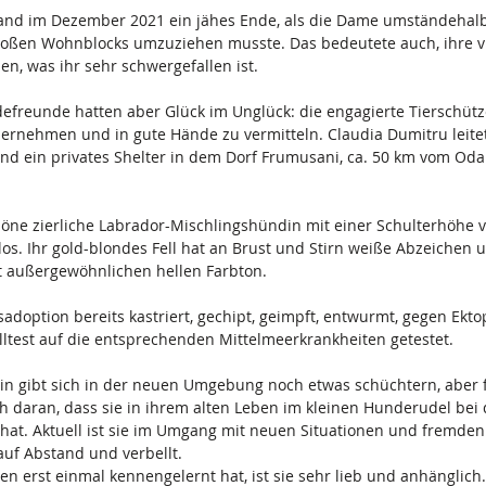
and im Dezember 2021 ein jähes Ende, als die Dame umständehalbe
ßen Wohnblocks umzuziehen musste. Das bedeutete auch, ihre vi
, was ihr sehr schwergefallen ist.
defreunde hatten aber Glück im Unglück: die engagierte Tierschütz
bernehmen und in gute Hände zu vermitteln. Claudia Dumitru leitet
nd ein privates Shelter in dem Dorf Frumusani, ca. 50 km vom Odai
höne zierliche Labrador-Mischlingshündin mit einer Schulterhöhe 
os. Ihr gold-blondes Fell hat an Brust und Stirn weiße Abzeichen 
 außergewöhnlichen hellen Farbton.
dsadoption bereits kastriert, gechipt, geimpft, entwurmt, gegen Ekto
ltest auf die entsprechenden Mittelmeerkrankheiten getestet.
din gibt sich in der neuen Umgebung noch etwas schüchtern, aber f
ch daran, dass sie in ihrem alten Leben im kleinen Hunderudel bei
t hat. Aktuell ist sie im Umgang mit neuen Situationen und fremd
auf Abstand und verbellt.
n erst einmal kennengelernt hat, ist sie sehr lieb und anhänglich