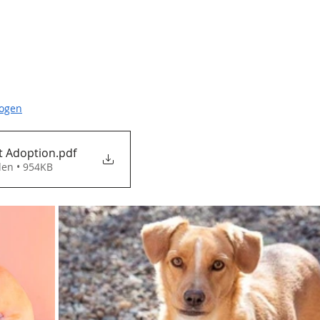
bogen
Selbstauskunft Adoption
.pdf
den • 954KB