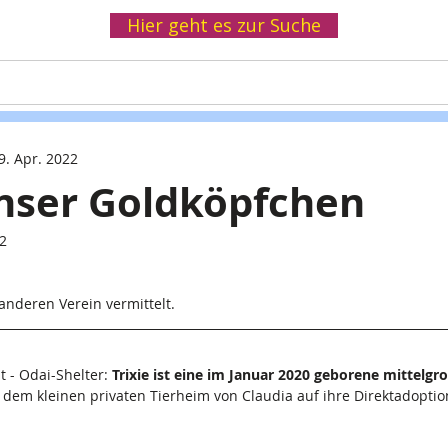
Hier geht es zur Suche
Helfen
Spenden
Infothek
Wir
9. Apr. 2022
unser Goldköpfchen
22
anderen Verein vermittelt.
- Odai-Shelter:
 Trixie ist eine im Januar 2020 geborene mittelgr
in dem kleinen privaten Tierheim von Claudia auf ihre Direktadoptio