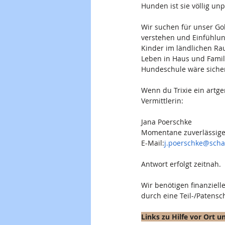
Hunden ist sie völlig unp
Wir suchen für unser Go
verstehen und Einfühlun
Kinder im ländlichen Rau
Leben in Haus und Famili
Hundeschule wäre sicher
Wenn du Trixie ein artger
Vermittlerin:
Jana Poerschke
Momentane zuverlässige
E-Mail:
j.poerschke@sch
Antwort erfolgt zeitnah.
Wir benötigen finanziell
durch eine Teil-/Patensc
Links zu Hilfe vor Ort 