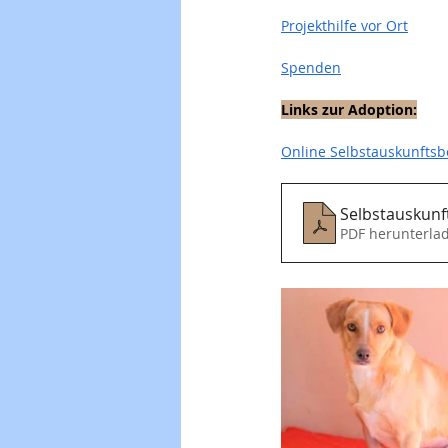
Projekthilfe vor Ort
Spenden
Links zur Adoption:
Online Selbstauskunfts
PDF herunterla