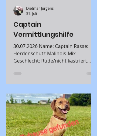
Dietmar Jürgens
31. Juli
Captain
Vermittlungshilfe
30.07.2026 Name: Captain Rasse:
Herdenschutz-Malinois-Mix
Geschlecht: Rüde/nicht kastriert
Alter: 3 Jahre/Geboren in
Deutschland Größe/Gewicht: 65
cm/44 kg Verträglichkeit mit anderen
Hunden: nicht bekannt, bisher
reagiert Captain nicht negativ auf
andere Hunde. Verträglichkeit mit
Katzen: nein Kinder: ab dem
Teenageralter Erkrankungen: bisher
keine bekannt Besonderheiten: siehe
Beschreibung Aufenthalt: 71034