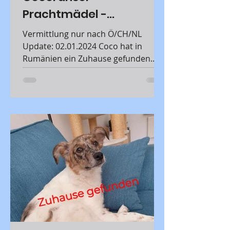
Prachtmädel -
VERMITTLUNGSHILFE
Vermittlung nur nach Ö/CH/NL
Update: 02.01.2024 Coco hat in
Rumänien ein Zuhause gefunden.
Foto- und Videoupdate 07.09.2023
04.06.2023...