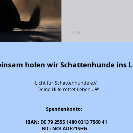
abspringen. Nachdem alles geregelt ist. Nachdem
entschieden wurde. Nachde
seinen Schützling an ein s
hat. Was viele dabei nicht....
insam holen wir Schattenhunde ins L
Licht für Schattenhunde e.V.
Deine Hilfe rettet Leben…💙
Spendenkonto:
IBAN: DE 79 2555 1480 0313 7560 41
BIC: NOLADE21SHG