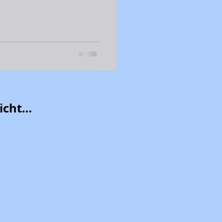
m ein Tierschützer für
icheres Zuhause geglaubt
.
icht…