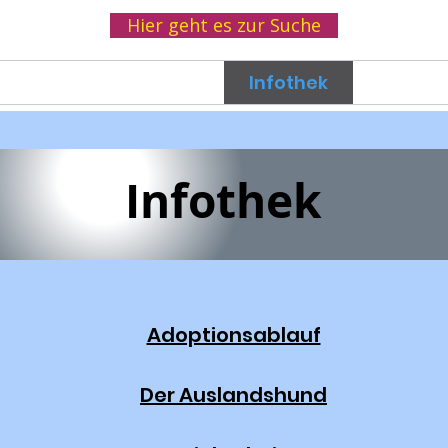
Hier geht es zur Suche
Helfen
Spenden
Infothek
Wir
Infothek
Adoptionsablauf
Der Auslandshund