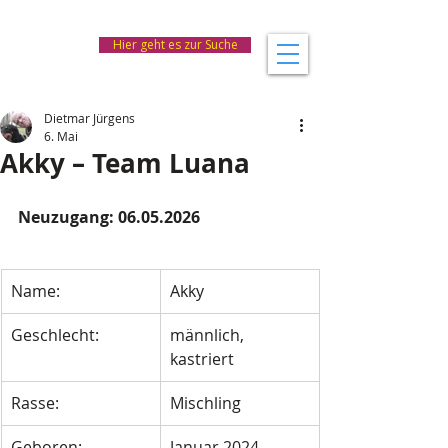
Hier geht es zur Suche
Dietmar Jürgens
6. Mai
Akky – Team Luana
Neuzugang: 06.05.2026
Name:
Akky
Geschlecht:
männlich, 
kastriert
Rasse:
Mischling
Geboren: 
Januar 2024