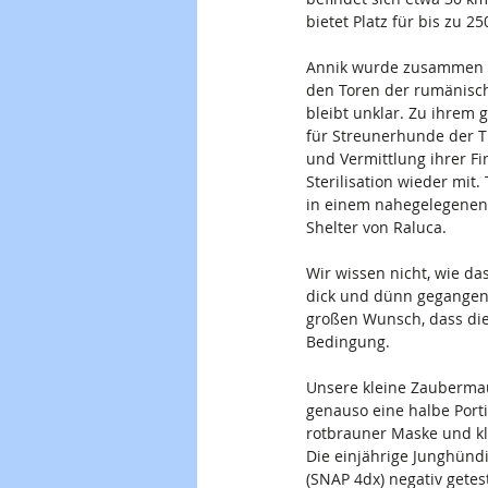
bietet Platz für bis zu 2
Annik wurde zusammen m
den Toren der rumänisch
bleibt unklar. Zu ihrem 
für Streunerhunde der Ti
und Vermittlung ihrer F
Sterilisation wieder mit
in einem nahegelegenen 
Shelter von Raluca.
Wir wissen nicht, wie d
dick und dünn gegangen 
großen Wunsch, dass die
Bedingung.
Unsere kleine Zaubermau
genauso eine halbe Portio
rotbrauner Maske und kl
Die einjährige Junghündi
(SNAP 4dx) negativ getest