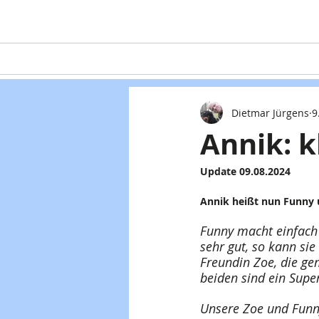
Home
Teaming
Hunde
Dietmar Jürgens
9
Annik: 
Update 09.08.2024
Annik heißt nun Funny u
Funny macht einfach 
sehr gut, so kann sie
Freundin Zoe, die ge
beiden sind ein Supe
Unsere Zoe und Funny