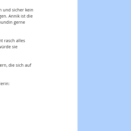
n und sicher kein 
n. Annik ist die 
eundin gerne 
t rasch alles 
würde sie 
rn, die sich auf 
erin: