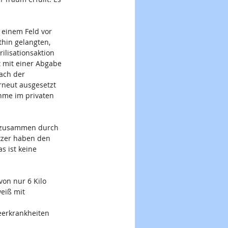
 einem Feld vor 
hin gelangten, 
ilisationsaktion 
t mit einer Abgabe 
ach der 
rneut ausgesetzt 
hme im privaten 
nd zusammen durch 
tzer haben den 
 ist keine 
on nur 6 Kilo 
eiß mit 
meerkrankheiten 