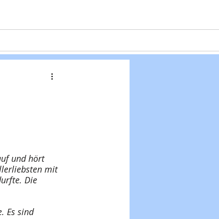
Projekte
Formulare
Kontakt
uf und hört 
llerliebsten mit 
urfte. Die 
. Es sind 