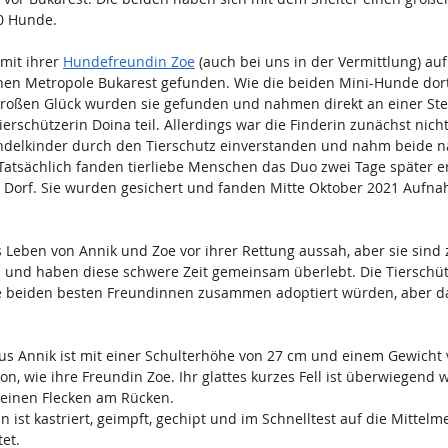
50 Hunde.
it ihrer 
Hundefreundin Zoe
 (auch bei uns in der Vermittlung) auf
en Metropole Bukarest gefunden. Wie die beiden Mini-Hunde dort
großen Glück wurden sie gefunden und nahmen direkt an einer Ster
erschützerin Doina teil. Allerdings war die Finderin zunächst nich
indelkinder durch den Tierschutz einverstanden und nahm beide n
. Tatsächlich fanden tierliebe Menschen das Duo zwei Tage später e
Dorf. Sie wurden gesichert und fanden Mitte Oktober 2021 Aufna
as Leben von Annik und Zoe vor ihrer Rettung aussah, aber sie si
und haben diese schwere Zeit gemeinsam überlebt. Die Tierschü
 beiden besten Freundinnen zusammen adoptiert würden, aber das
s Annik ist mit einer Schulterhöhe von 27 cm und einem Gewicht v
n, wie ihre Freundin Zoe. Ihr glattes kurzes Fell ist überwiegend w
einen Flecken am Rücken.
n ist kastriert, geimpft, gechipt und im Schnelltest auf die Mittel
et.