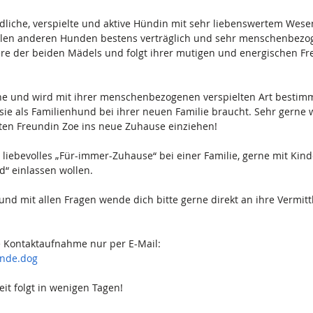
ndliche, verspielte und aktive Hündin mit sehr liebenswertem Wese
allen anderen Hunden bestens verträglich und sehr menschenbezoge
re der beiden Mädels und folgt ihrer mutigen und energischen Fr
ine und wird mit ihrer menschenbezogenen verspielten Art bestimm
ie als Familienhund bei ihrer neuen Familie braucht. Sehr gerne 
en Freundin Zoe ins neue Zuhause einziehen!
 liebevolles „Für-immer-Zuhause“ bei einer Familie, gerne mit Kinde
“ einlassen wollen.
 und mit allen Fragen wende dich bitte gerne direkt an ihre Vermittl
 Kontaktaufnahme nur per E-Mail:
unde.dog
eit folgt in wenigen Tagen!