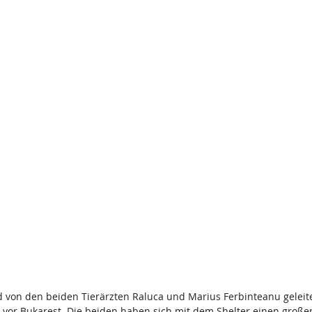
rd von den beiden Tierärzten Raluca und Marius Ferbinteanu geleit
 vor Bukarest. Die beiden haben sich mit dem Shelter einen großen