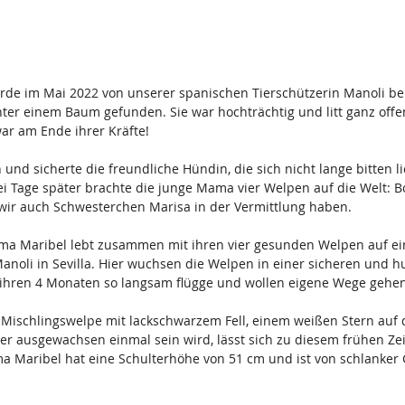
 im Mai 2022 von unserer spanischen Tierschützerin Manoli bei 
ter einem Baum gefunden. Sie war hochträchtig und litt ganz offe
ar am Ende ihrer Kräfte!
und sicherte die freundliche Hündin, die sich nicht lange bitten li
i Tage später brachte die junge Mama vier Welpen auf die Welt: B
wir auch Schwesterchen Marisa in der Vermittlung haben.
ma Maribel lebt zusammen mit ihren vier gesunden Welpen auf eine
anoli in Sevilla. Hier wuchsen die Welpen in einer sicheren und 
ihren 4 Monaten so langsam flügge und wollen eigene Wege gehen
r Mischlingswelpe mit lackschwarzem Fell, einem weißen Stern auf 
r ausgewachsen einmal sein wird, lässt sich zu diesem frühen Zei
 Maribel hat eine Schulterhöhe von 51 cm und ist von schlanker Ge