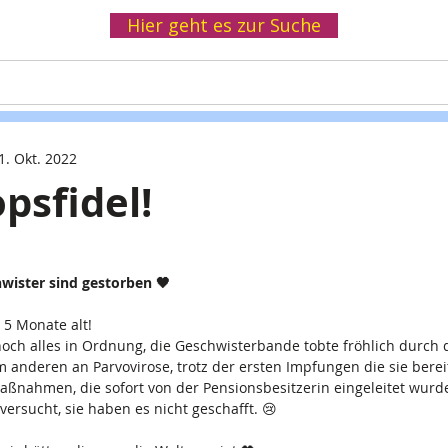
Hier geht es zur Suche
Helfen
Spenden
Infothek
Wir
1. Okt. 2022
psfidel!
hwister sind gestorben 🖤 
 5 Monate alt!
och alles in Ordnung, die Geschwisterbande tobte fröhlich durch 
 anderen an Parvovirose, trotz der ersten Impfungen die sie berei
aßnahmen, die sofort von der Pensionsbesitzerin eingeleitet wurd
versucht, sie haben es nicht geschafft. 😢