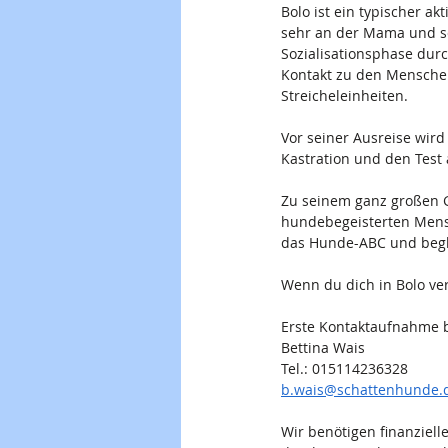
Bolo ist ein typischer a
sehr an der Mama und se
Sozialisationsphase durc
Kontakt zu den Menschen 
Streicheleinheiten.
Vor seiner Ausreise wird
Kastration und den Test 
Zu seinem ganz großen G
hundebegeisterten Mensc
das Hunde-ABC und begle
Wenn du dich in Bolo verl
Erste Kontaktaufnahme b
Bettina Wais
Tel.: 015114236328
b.wais@schattenhunde.
Wir benötigen finanziell