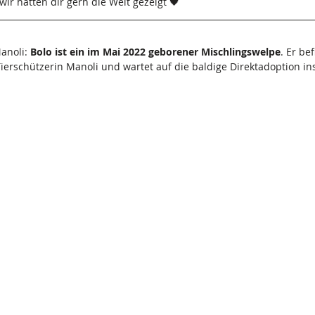
 wir hätten dir gern die Welt gezeigt 🖤
anoli: 
Bolo ist ein im Mai 2022 geborener Mischlingswelpe
. Er be
rschützerin Manoli und wartet auf die baldige Direktadoption ins