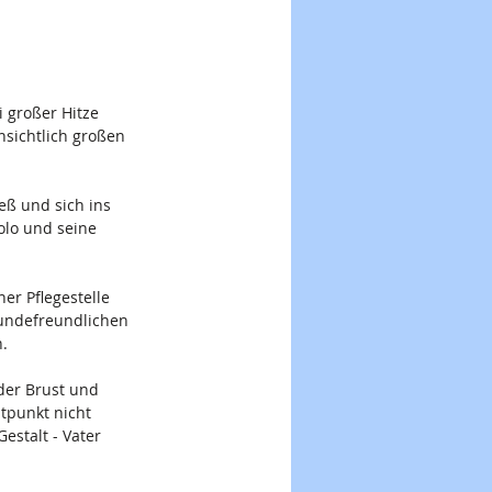
großer Hitze 
nsichtlich großen 
eß und sich ins 
olo und seine 
r Pflegestelle 
hundefreundlichen 
.
der Brust und 
tpunkt nicht 
stalt - Vater 