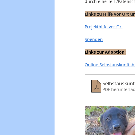
durch eine Teil-/Patensc
Links zu Hilfe vor Ort 
Projekthilfe vor Ort
Spenden
Links zur Adoption:
Online Selbstauskunfts
PDF herunterla