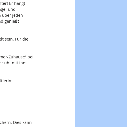
ter! Er hängt 
äge- und 
h über jeden 
nd genießt 
t sein. Für die 
mmer-Zuhause“ bei 
r übt mit ihm 
tlerin:
ichern. Dies kann 