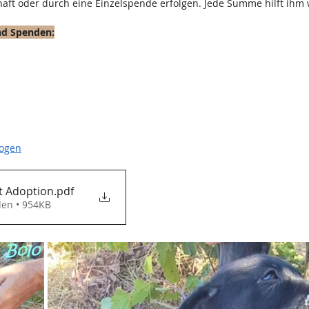
haft oder durch eine Einzelspende erfolgen. Jede Summe hilft ihm 
und Spenden:
bogen
Selbstauskunft Adoption
.pdf
den • 954KB