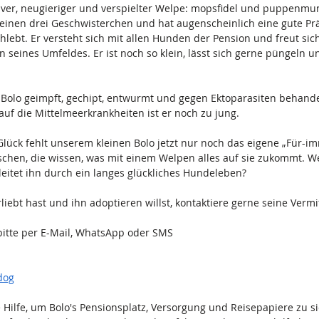
ktiver, neugieriger und verspielter Welpe: mopsfidel und puppenmun
inen drei Geschwisterchen und hat augenscheinlich eine gute Pr
hlebt. Er versteht sich mit allen Hunden der Pension und freut sic
seines Umfeldes. Er ist noch so klein, lässt sich gerne püngeln u
 Bolo geimpft, gechipt, entwurmt und gegen Ektoparasiten behandel
auf die Mittelmeerkrankheiten ist er noch zu jung.
lück fehlt unserem kleinen Bolo jetzt nur noch das eigene „Für-i
hen, die wissen, was mit einem Welpen alles auf sie zukommt. We
itet ihn durch ein langes glückliches Hundeleben?
iebt hast und ihn adoptieren willst, kontaktiere gerne seine Vermit
itte per E-Mail, WhatsApp oder SMS
dog
e Hilfe, um Bolo's Pensionsplatz, Versorgung und Reisepapiere zu s