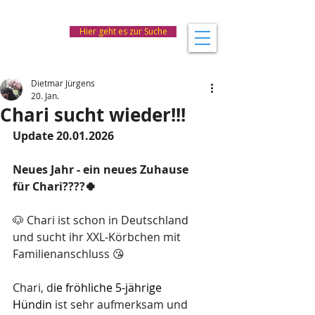
Hier geht es zur Suche
Dietmar Jürgens
20. Jan.
Chari sucht wieder!!!
Update 20.01.2026
Neues Jahr - ein neues Zuhause 
für Chari????🍀
🐶 Chari ist schon in Deutschland 
und sucht ihr XXL-Körbchen mit 
Familienanschluss 😘
Chari, d
ie fröhliche 5-jährige 
Hündin
 ist sehr aufmerksam und 