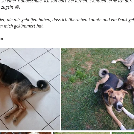
zu einer Hundeschule. Ich soll dort viel lernen. Eventuell lerne ich dort
zügeln 😂. 
er, die mir geholfen haben, dass ich überleben konnte und ein Dank geht
m mich gekümmert hat. 
in