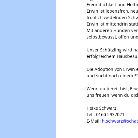
Freundlichkeit und Hoff
Erwin ist lebensfroh, ne
fröhlich wedelnden Sch
Erwin ist mittendrin sta
Mit anderen Hunden verst
selbstbewusst, offen un
Unser Schützling wird na
erfolgreichem Hausbesu
Die Adoption von Erwin e
und sucht nach einem Fü
Wenn du bereit bist, Er
uns freuen, wenn du dich
Heike Schwarz
Tel.: 0160 5937021 
E-Mail: 
h.schwarz@scha