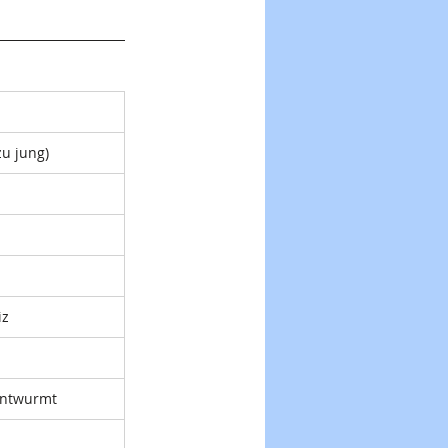
zu jung) 
z 
 Entwurmt