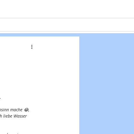
Projekte
Formulare
Kontakt
. 
nsinn mache 😂, 
h liebe Wasser 