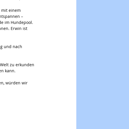
– mit einem 
ntspannen – 
nde im Hundepool.
nen. Erwin ist 
ag und nach 
e Welt zu erkunden 
en kann. 
en, würden wir 