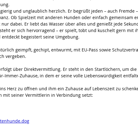
nung.
ugierig und unglaublich herzlich. Er begrüßt jeden – auch Fremde 
wanz. Ob Spielzeit mit anderen Hunden oder einfach gemeinsam e
tt nur dabei. Er liebt das Wasser über alles und genießt jede Seku
eht er sich hervorragend – er spielt, tobt und kuschelt gern mit ih
d entdeckt begeistert seine Umgebung.  
türlich geimpft, gechipt, entwurmt, mit EU-Pass sowie Schutzvertr
ch vergeben.
rfolgt über Direktvermittlung. Er steht in den Startlöchern, um di
r-Immer-Zuhause, in dem er seine volle Liebenswürdigkeit entfalt
wins Herz zu öffnen und ihm ein Zuhause auf Lebenszeit zu schenk
 mit seiner Vermittlerin in Verbindung setzt:
ttenhunde.dog