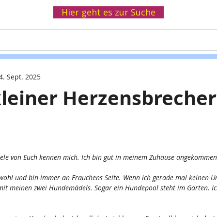
Hier geht es zur Suche
Helfen
Spenden
Infothek
Wir
4. Sept. 2025
kleiner Herzensbrecher
 viele von Euch kennen mich. Ich bin gut in meinem Zuhause angekommen
ig wohl und bin immer an Frauchens Seite. Wenn ich gerade mal keinen U
 mit meinen zwei Hundemädels. Sogar ein Hundepool steht im Garten. Ic