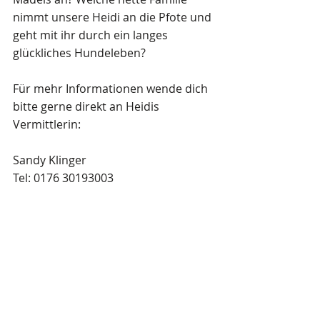
nimmt unsere Heidi an die Pfote und 
geht mit ihr durch ein langes 
glückliches Hundeleben?  
Für mehr Informationen wende dich 
bitte gerne direkt an Heidis 
Vermittlerin:
Sandy Klinger 
Tel: 0176 30193003
E-Mail: 
s.klinger@schattenhunde.dog
Wir benötigen finanzielle Hilfe, um 
Heidi's Pensionsplatz, Versorgung 
und Reisepapiere zu sichern. Dies 
kann durch eine Teil-/Patenschaft 
oder durch eine Einzelspende 
erfolgen. Jede Summe hilft ihr weiter.