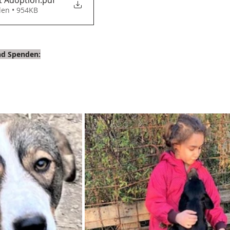
den • 954KB
und Spenden: