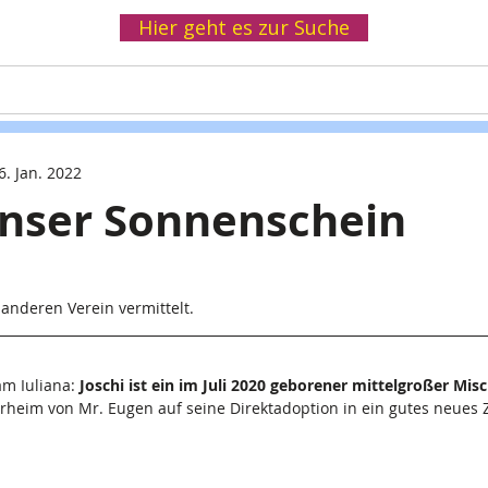
Hier geht es zur Suche
Helfen
Spenden
Infothek
Wir
6. Jan. 2022
unser Sonnenschein
anderen Verein vermittelt.
m Iuliana:
 Joschi ist ein im Juli 2020 geborener mittelgroßer Mis
erheim von Mr. Eugen auf seine Direktadoption in ein gutes neues 