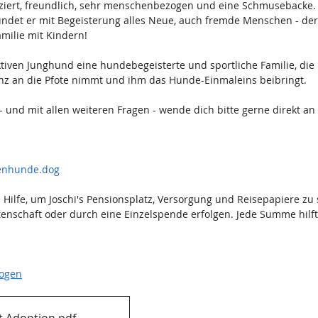
pliziert, freundlich, sehr menschenbezogen und eine Schmusebacke
ndet er mit Begeisterung alles Neue, auch fremde Menschen - der 
milie mit Kindern!
tiven Junghund eine hundebegeisterte und sportliche Familie, die 
z an die Pfote nimmt und ihm das Hunde-Einmaleins beibringt.
 - und mit allen weiteren Fragen - wende dich bitte gerne direkt an 
tenhunde.dog
e Hilfe, um Joschi's Pensionsplatz, Versorgung und Reisepapiere zu 
tenschaft oder durch eine Einzelspende erfolgen. Jede Summe hilft
bogen
Selbstauskunft Adoption
.pdf