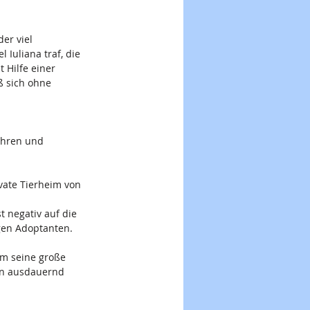
er viel 
Iuliana traf, die 
 Hilfe einer 
ß sich ohne 
ohren und 
vate Tierheim von 
t negativ auf die 
gen Adoptanten.
hm seine große 
len ausdauernd 