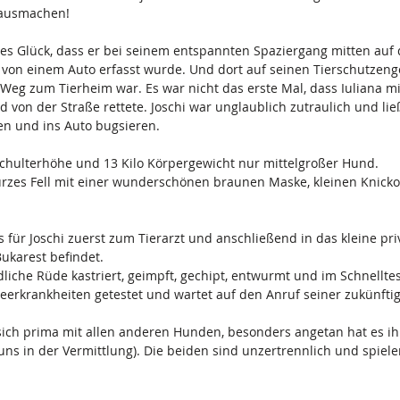
 ausmachen!
ßes Glück, dass er bei seinem entspannten Spaziergang mitten auf d
von einem Auto erfasst wurde. Und dort auf seinen Tierschutzengel 
eg zum Tierheim war. Es war nicht das erste Mal, dass Iuliana mit
von der Straße rettete. Joschi war unglaublich zutraulich und lie
en und ins Auto bugsieren.
 Schulterhöhe und 13 Kilo Körpergewicht nur mittelgroßer Hund. 
urzes Fell mit einer wunderschönen braunen Maske, kleinen Knick
 für Joschi zuerst zum Tierarzt und anschließend in das kleine pri
Bukarest befindet.
dliche Rüde kastriert, geimpft, gechipt, entwurmt und im Schnelltes
erkrankheiten getestet und wartet auf den Anruf seiner zukünfti
 sich prima mit allen anderen Hunden, besonders angetan hat es i
uns in der Vermittlung). Die beiden sind unzertrennlich und spie