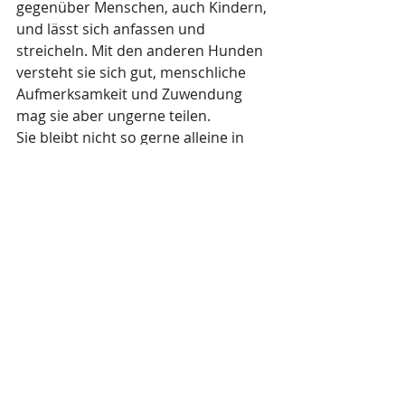
gegenüber Menschen, auch Kindern, 
und lässt sich anfassen und 
streicheln. Mit den anderen Hunden 
versteht sie sich gut, menschliche 
Aufmerksamkeit und Zuwendung 
mag sie aber ungerne teilen. 
Sie bleibt nicht so gerne alleine in 
einem Raum zurück, beruhigt sich 
aber auch wieder und schläft dann 
tief und fest ein.
Julia auf einen Blick:
2013 geborene Mischlingshündin (22 
cm / 3 kg), ist bereits geimpft und 
gechipt und wird noch kastriert und 
auf die entsprechenden 
Mittelmeerkrankheiten getestet.
Mehr Informationen bekommst du 