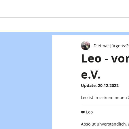
Home
Teaming
Hunde
Dietmar Jürgens
2
Leo - v
e.V.
Update: 20.12.2022
Leo ist in seinem neue
❤️ Leo
Absolut unverständlich,