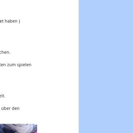
et haben ) 
ichen.
ten zum spielen 
lt.
g über den 