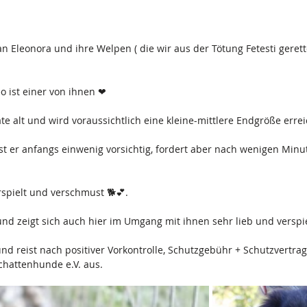
n Eleonora und ihre Welpen ( die wir aus der Tötung Fetesti gerett
o ist einer von ihnen ❤
ate alt und wird voraussichtlich eine kleine-mittlere Endgröße erre
t er anfangs einwenig vorsichtig, fordert aber nach wenigen Minu
rspielt und verschmust 🐕💕.
und zeigt sich auch hier im Umgang mit ihnen sehr lieb und verspie
 und reist nach positiver Vorkontrolle, Schutzgebühr + Schutzvertra
Schattenhunde e.V. aus.