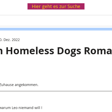
Hier geht es zur Suche
Helfen
Spenden
Infothek
Wir
0. Dez. 2022
on Homeless Dogs Roma
n Zuhause angekommen.
 warum Leo niemand will !