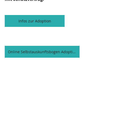
Infos zur Adoption
Online Selbstauskunftsbogen Adoption
Hier findest du den Selbstauskunftsbogen auch als PDF zum herunterladen