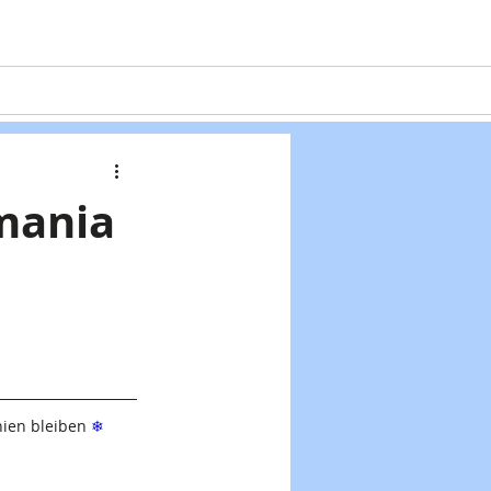
Projekte
Formulare
Kontakt
mania
nien bleiben 
❄