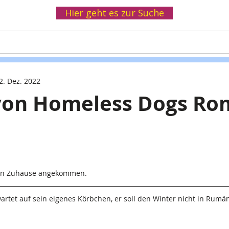
Hier geht es zur Suche
Helfen
Spenden
Infothek
Wir
2. Dez. 2022
 von Homeless Dogs Ro
uen Zuhause angekommen.
rtet auf sein eigenes Körbchen, er soll den Winter nicht in Rumä