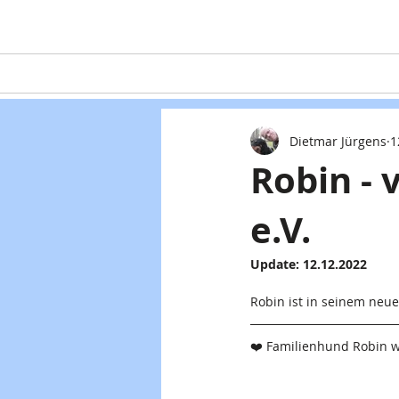
Home
Teaming
Hunde
Dietmar Jürgens
1
Robin -
e.V.
Update: 12.12.2022
Robin ist in seinem ne
❤️ Familienhund Robin wa