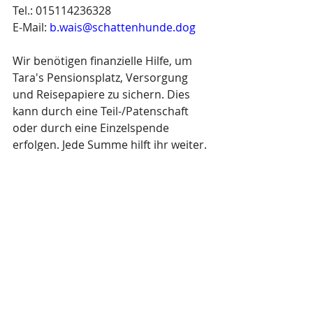
Tel.: 015114236328 
E-Mail: 
b.wais@schattenhunde.dog
Wir benötigen finanzielle Hilfe, um 
Tara's Pensionsplatz, Versorgung 
und Reisepapiere zu sichern. Dies 
kann durch eine Teil-/Patenschaft 
oder durch eine Einzelspende 
erfolgen. Jede Summe hilft ihr weiter.
Links zu Hilfe vor Ort und Spenden:
Projekthilfe vor Ort
Spenden
Links zur Adoption:
Online Selbstauskunftsbogen