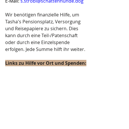
E-Mail: 
s.strobl@schattenhunde.dog
Wir benötigen finanzielle Hilfe, um 
Tasha's Pensionsplatz, Versorgung 
und Reisepapiere zu sichern. Dies 
kann durch eine Teil-/Patenschaft 
oder durch eine Einzelspende 
erfolgen. Jede Summe hilft ihr weiter.
Links zu Hilfe vor Ort und Spenden:
Projekthilfe vor Ort
Spenden
Links zur Adoption:
Online Selbstauskunftsbogen