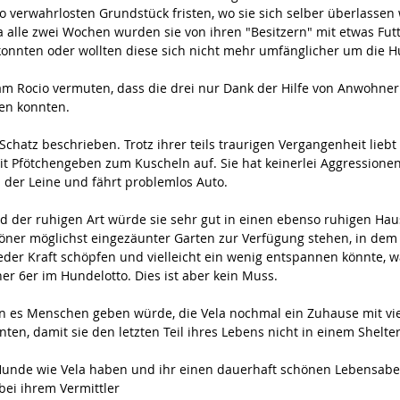
 verwahrlosten Grundstück fristen, wo sie sich selber überlassen
a alle zwei Wochen wurden sie von ihren "Besitzern" mit etwas Fut
h konnten oder wollten diese sich nicht mehr umfänglicher um die
am Rocio vermuten, dass die drei nur Dank der Hilfe von Anwohner
ben konnten.
 Schatz beschrieben. Trotz ihrer teils traurigen Vergangenheit lieb
it Pfötchengeben zum Kuscheln auf. Sie hat keinerlei Aggressione
 der Leine und fährt problemlos Auto. 
d der ruhigen Art würde sie sehr gut in einen ebenso ruhigen Hau
höner möglichst eingezäunter Garten zur Verfügung stehen, in dem
der Kraft schöpfen und vielleicht ein wenig entspannen könnte, w
her 6er im Hundelotto. Dies ist aber kein Muss.
n es Menschen geben würde, die Vela nochmal ein Zuhause mit vie
en, damit sie den letzten Teil ihres Lebens nicht in einem Shelte
r Hunde wie Vela haben und ihr einen dauerhaft schönen Lebensab
 bei ihrem Vermittler