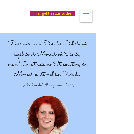
Hier geht es zur Suche
"Dass mir mein Tier das Liebste sei,
sagst du oh Mensch sei Sünde,
mein Tier ist mir im Sturme treu, der
Mensch nicht mal im Winde."
(zitiert nach Franz von Assisi)