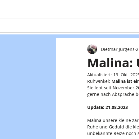
Home
Teaming
Hunde
Dietmar Jürgens
2
Malina: 
Aktualisiert:
19. Okt. 202
Ruhwinkel: 
Malina ist e
Sie lebt seit November 2
gerne nach Absprache b
Update: 21.08.2023
Malina unsere kleine zar
Ruhe und Geduld die klein
unbekannte Reize noch s