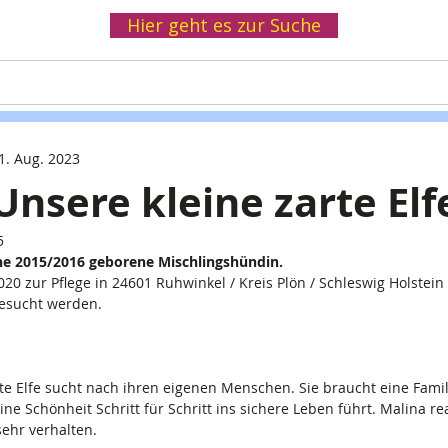
Hier geht es zur Suche
Helfen
Spenden
Infothek
Wir
1. Aug. 2023
Unsere kleine zarte Elf
5
ine 2015/2016 geborene Mischlingshündin.
020 zur Pflege in 24601 Ruhwinkel / Kreis Plön / Schleswig Holstein
esucht werden.
te Elfe sucht nach ihren eigenen Menschen. Sie braucht eine Familie
e Schönheit Schritt für Schritt ins sichere Leben führt. Malina rea
ehr verhalten. 