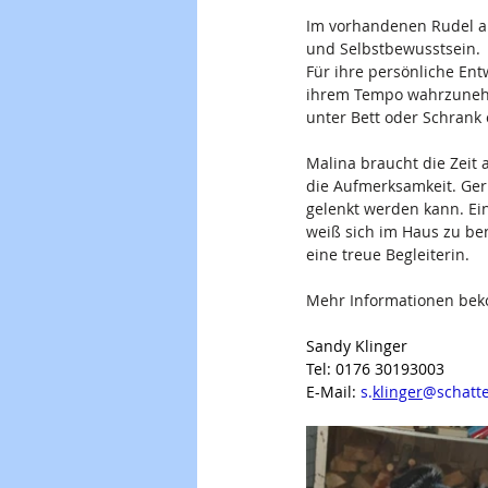
Im vorhandenen Rudel auf 
und Selbstbewusstsein. 
Für ihre persönliche Ent
ihrem Tempo wahrzunehme
unter Bett oder Schrank
Malina braucht die Zeit 
die Aufmerksamkeit. Gern
gelenkt werden kann. Ein
weiß sich im Haus zu ben
eine treue Begleiterin. 
Mehr Informationen beko
Sandy Klinger
Tel: 0176 30193003
E-Mail:
s.
klinger
@schatt