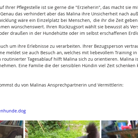
Ihrer Pflegestelle ist sie gerne die "Erzieherin", das macht sie mi
 Genau das verhindert aber das Malina ihre Unsicherheit nach au
wicklung wäre ein Einzelplatz bei Menschen,  die ihr die Zeit geben
n wünschenswert. Ihren Rückzugsort wählt sie bewusst als Verst
 oder draußen in der Hundehütte oder im selbst erschaffenen Erdl
auch um ihre Erlebnisse zu verarbeiten. Ihrer Bezugsperson vertrau
e meldet sie auch Besuch an, welches mit liebevollem Training in 
 routinierter Tagesablauf hilft Malina sich zu orientieren. Malina i
ehmen. Eine Familie die der sensiblen Hündin viel Zeit schenken ka
mmst du von Malinas Ansprechpartnerin und Vermittlerin: 
enhunde.dog