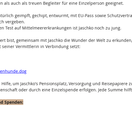
 als auch als treuen Begleiter für eine Einzelperson geeignet. 
türlich geimpft, gechipt, entwurmt, mit EU-Pass sowie Schutzvertr
ch vergeben. 
en Test auf Mittelmeererkrankungen ist Jaschko noch zu jung.
ert bist, gemeinsam mit Jaschko die Wunder der Welt zu erkunden
 seiner Vermittlerin in Verbindung setzt: 
                                                                                                       
                                                                                                        
tenhunde.dog
e Hilfe, um Jaschko's Pensionsplatz, Versorgung und Reisepapiere zu
tenschaft oder durch eine Einzelspende erfolgen. Jede Summe hilft
und Spenden: