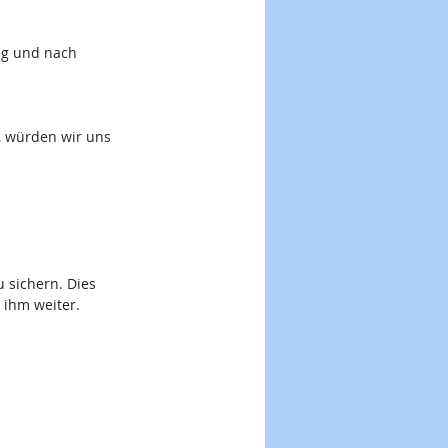
ag und nach 
, würden wir uns 
                
                
 sichern. Dies 
 ihm weiter.