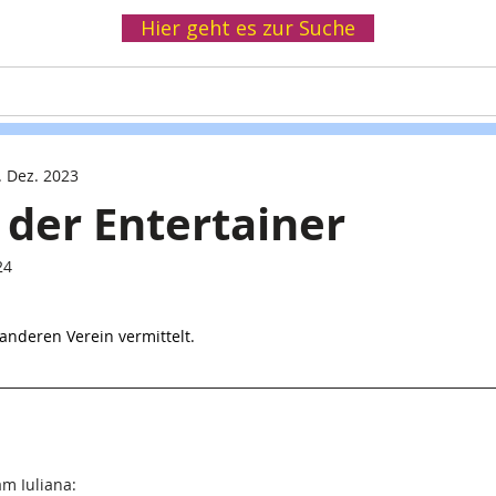
Hier geht es zur Suche
Helfen
Spenden
Infothek
Wir
. Dez. 2023
 der Entertainer
24
anderen Verein vermittelt.
m Iuliana:  