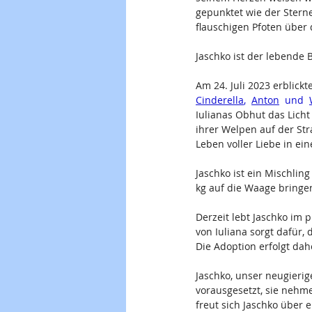
gepunktet wie der Ster
flauschigen Pfoten über 
Jaschko ist der lebende 
Am 24. Juli 2023 erblick
Cinderella
,  
Anton
  und  
Iulianas Obhut das Licht
ihrer Welpen auf der Stra
Leben voller Liebe in ei
Jaschko ist ein Mischli
kg auf die Waage bringen
Derzeit lebt Jaschko im 
von Iuliana sorgt dafür,
Die Adoption erfolgt dah
Jaschko, unser neugieri
vorausgesetzt, sie nehm
freut sich Jaschko über 