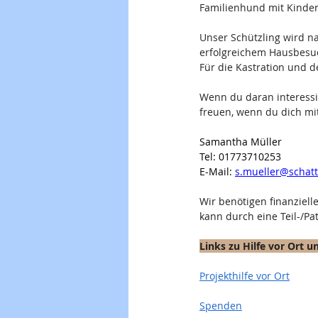
Familienhund mit Kindern
Unser Schützling wird na
erfolgreichem Hausbesu
Für die Kastration und d
Wenn du daran interessi
freuen, wenn du dich mit
Samantha Müller                       
Tel: 01773710253                      
E-Mail: 
s.mueller@schat
Wir benötigen finanziell
kann durch eine Teil-/Pa
Links zu Hilfe vor Ort 
Projekthilfe vor Ort
Spenden