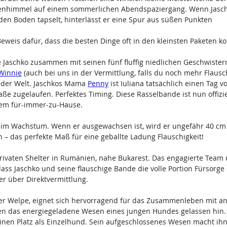
nenhimmel auf einem sommerlichen Abendspaziergang. Wenn Jasch
den Boden tapselt, hinterlässt er eine Spur aus süßen Punkten 
Beweis dafür, dass die besten Dinge oft in den kleinsten Paketen 
te Jaschko zusammen mit seinen fünf fluffig niedlichen Geschwister
Winnie
 (auch bei uns in der Vermittlung, falls du noch mehr Flausch
 der Welt. Jaschkos Mama 
Penny
 ist Iuliana tatsächlich einen Tag v
ße zugelaufen. Perfektes Timing. Diese Rasselbande ist nun offiziel
nem für-immer-zu-Hause. 
ng im Wachstum. Wenn er ausgewachsen ist, wird er ungefähr 40 cm
 – das perfekte Maß für eine geballte Ladung Flauschigkeit! 
privaten Shelter in Rumänien, nahe Bukarest. Das engagierte Team 
 dass Jaschko und seine flauschige Bande die volle Portion Fürsorg
er über Direktvermittlung. 
ger Welpe, eignet sich hervorragend für das Zusammenleben mit a
en das energiegeladene Wesen eines jungen Hundes gelassen hin
einen Platz als Einzelhund. Sein aufgeschlossenes Wesen macht ihn