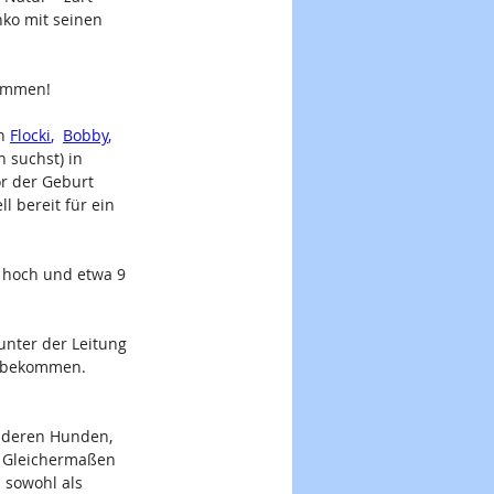
ko mit seinen 
kommen! 
n
Flocki
,  
Bobby
,  
 suchst) in 
or der Geburt 
l bereit für ein 
 hoch und etwa 9 
unter der Leitung 
e bekommen. 
nderen Hunden, 
. Gleichermaßen 
 sowohl als 