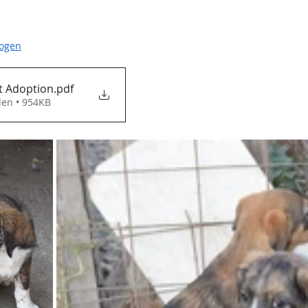
bogen
Selbstauskunft Adoption
.pdf
den • 954KB