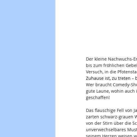
Der kleine Nachwuchs-Ent
bis zum fröhlichen Gebe
Versuch, in die Pfotens
Zuhause ist, zu treten – 
Wer braucht Comedy-Show
gute Laune, wohin auch i
geschaffen! 
Das flauschige Fell von 
zarten schwarz-grauen Wö
von der Stirn über die S
unverwechselbares Muste
seinem Herzen weisen wü