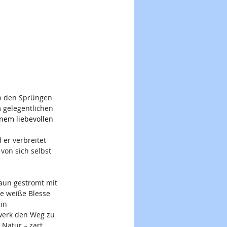
on den Sprüngen 
 gelegentlichen 
nem liebevollen 
er verbreitet 
von sich selbst 
raun gestromt mit 
te weiße Blesse 
in 
werk den Weg zu 
Natur – zart 